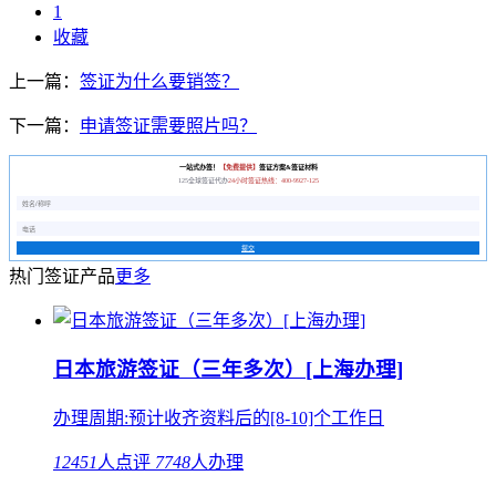
1
收藏
上一篇：
签证为什么要销签？
下一篇：
申请签证需要照片吗？
一站式办签！
【免费提供】
签证方案&签证材料
125全球签证代办
24小时签证热线：400-9927-125
提交
热门签证产品
更多
日本旅游签证（三年多次）[上海办理]
办理周期:预计收齐资料后的[8-10]个工作日
12451
人点评
7748
人办理