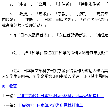
a．「外交」、「公用」、「永住者」、「特别永住者」（
b．「教授」、「艺术」、「宗教」、「报道」、「高度专门
内转勤」、「技能」、「日本人配偶者等」、「永住者配偶等
或高度经营・管理活动）」
* 持「日本人配偶者等」、「永住者配偶者等」、「定住
（注3） 持「留学」签证在日留学的邀请人邀请其亲属赴日
（注4）日本国文部科学省奖学金获得者作为邀请人邀请其亲
人留学生证明书、奖学金受给证明书或入学许可证（其中需明
[0]
|
收藏
上一篇：
【北京领区】日本签证简化材料，可享受5项福利！
下一篇：
上海领区：日本单次旅游所需材料清单！