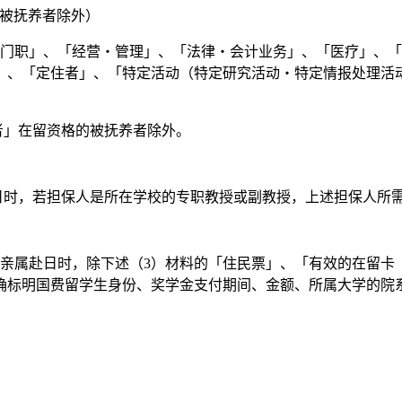
被抚养者除外）
职」、「经营・管理」、「法律・会计业务」、「医疗」、「
」、「定住者」、「特定活动（特定研究活动・特定情报处理活
者」在留资格的被抚养者除外。
时，若担保人是所在学校的专职教授或副教授，上述担保人所需材
属赴日时，除下述（3）材料的「住民票」、「有效的在留卡
确标明国费留学生身份、奖学金支付期间、金额、所属大学的院