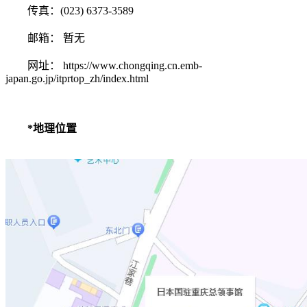
传真：(023) 6373-3589
邮箱： 暂无
网址： https://www.chongqing.cn.emb-
japan.go.jp/itprtop_zh/index.html
*地理位置